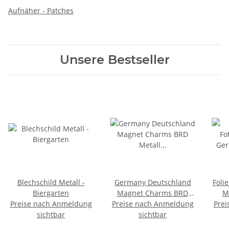
Aufnäher - Patches
Unsere Bestseller
Blechschild Metall -
Germany Deutschland
Foli
Biergarten
Magnet Charms BRD
M
Preise nach Anmeldung
Preise nach Anmeldung
Metall
Prei
sichtbar
Kühlschrankmagnet
sichtbar
Mitbringsel Deko