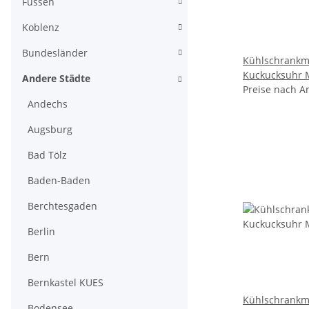
Füssen
Koblenz
Bundesländer
Kühlschrankm
Kuckucksuhr 
Andere Städte
Reisemagnet M
Preise nach A
Andechs
Mosel
Augsburg
Bad Tölz
Baden-Baden
Berchtesgaden
Berlin
Bern
Bernkastel KUES
Kühlschrankm
Bodensee