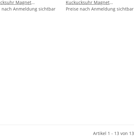
cksuhr Magnet
Kuckucksuhr Magnet
bserinnerung Mitbringsel
e nach Anmeldung sichtbar
LiebespaarMitbringsel Deko -
Preise nach Anmeldung sichtbar
- Mosel
Mosel
Artikel 1 - 13 von 13