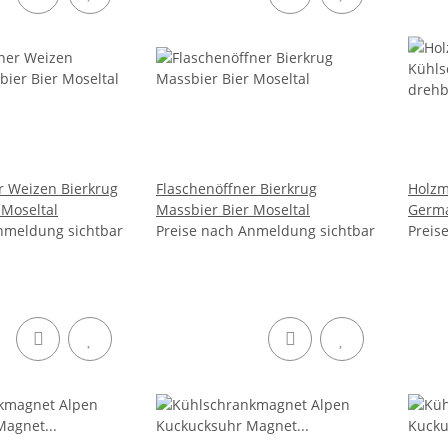
r Weizen Bierkrug
Flaschenöffner Bierkrug
Holzm
 Moseltal
Massbier Bier Moseltal
Germa
nmeldung sichtbar
Preise nach Anmeldung sichtbar
Made 
Preis