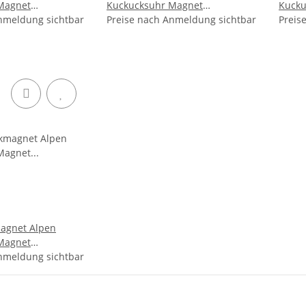
Magnet
Kuckucksuhr Magnet
Kucku
rung Mitbringsel
nmeldung sichtbar
Urlaubserinnerung Mitbringsel
Preise nach Anmeldung sichtbar
Urlau
Preis
Deko - Mosel
Deko 
agnet Alpen
Magnet
itbringsel Metall
nmeldung sichtbar