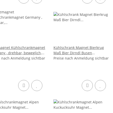
agnet Kühlschrankmagnet
Kühlschrank Magnet Bierkrug
ny , drehbar, beweglich,
Maß Bier Dirndl Busen
in EU
e nach Anmeldung sichtbar
Deutschland - Mosel
Preise nach Anmeldung sichtbar