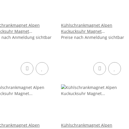
chrankmagnet Alpen
Kühlschrankmagnet Alpen
cksuhr Magnet
Kuckucksuhr Magnet
bserinnerung Mitbringsel
e nach Anmeldung sichtbar
Urlaubserinnerung Mitbringsel
Preise nach Anmeldung sichtbar
- Mosel
Deko - Mosel
chrankmagnet Alpen
Kühlschrankmagnet Alpen