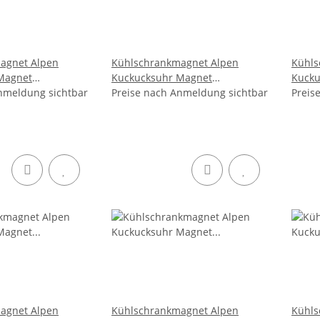
agnet Alpen
Kühlschrankmagnet Alpen
Kühls
Magnet
Kuckucksuhr Magnet
Kucku
itbringsel Deko -
nmeldung sichtbar
Reisemagnet Mitbringsel Metall
Preise nach Anmeldung sichtbar
Urlau
Preis
- Mosel
Deko 
agnet Alpen
Kühlschrankmagnet Alpen
Kühls