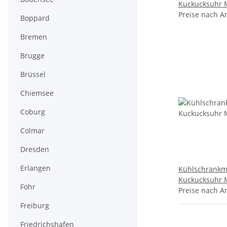
Kuckucksuhr 
Urlaubserinne
Preise nach A
Boppard
Deko - Mosel
Bremen
Brugge
Brüssel
Chiemsee
Coburg
Colmar
Dresden
Erlangen
Kühlschrankm
Kuckucksuhr 
Föhr
Reisemagnet M
Preise nach A
- Mosel
Freiburg
Friedrichshafen