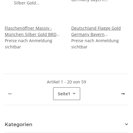
Flaschenöffner Massiv -
Deutschland Flagge Gold
München Silber Gold BRD
Germany Bayern
WAPPEN GOLD
Preise nach Anmeldung
Flaschenöffner Bier Öffner
Preise nach Anmeldung
sichtbar
Magnet BRD
sichtbar
Artikel 1 - 20 von 59
Seite
1
Kategorien