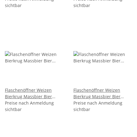
sichtbar
sichtbar
Flaschenöffner Weizen
Flaschenöffner Weizen
Bierkrug Massbier Bier
Bierkrug Massbier Bier
München M3
Preise nach Anmeldung
München M4
Preise nach Anmeldung
sichtbar
sichtbar