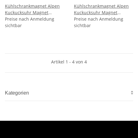
Kühlschrankmagnet Alpen
Kühlschrankmagnet Alpen
Kuckucksuhr Magnet
Kuckucksuhr Magnet
Urlaubserinnerung
Preise nach Anmeldung
Reisemagnet Mitbringsel
Preise nach Anmeldung
Mitbringsel Deko - Schweiz
sichtbar
Metall - Schweiz
sichtbar
Artikel 1 - 4 von 4
Kategorien