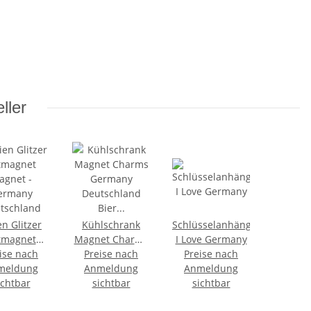
ller
en Glitzer
Kühlschrank
Schlüsselanhänger
tmagnet
Magnet Charms
I Love Germany
ise nach
agnet -
Preise nach
Germany
Preise nach
meldung
ermany
Deutschland
Anmeldung
Anmeldung
tschland
ichtbar
sichtbar
Bier
sichtbar
Kuckucksuhr