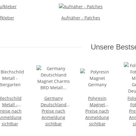
fkleber
Aufnäher - Patches
Unsere Bestse
Blechschild
Germany
Polyresin
Foli
Metall -
Deutschland
Magnet
Fo
Preise nach
Biergarten
Magnet Charms
Preise nach
Preise nach
Germany
Pre
M
Anmeldung
Anmeldung
BRD Metall
Anmeldung
An
G
sichtbar
Kühlschrankmagnet
sichtbar
sichtbar
Deu
s
Mitbringsel