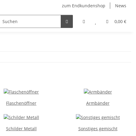
zum Endkundenshop
News
berfest
Verkaufstüten
FFP2-Masken
0,00 €
Flaschenöffner
Armbänder
Schilder Metall
Sonstiges gemischt