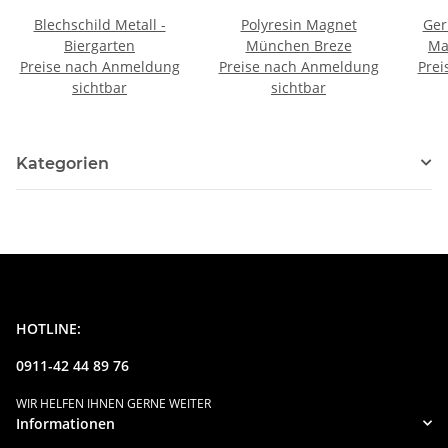
Blechschild Metall -
Polyresin Magnet
Ger
Biergarten
München Breze
Ma
Preise nach Anmeldung
Preise nach Anmeldung
Prei
sichtbar
sichtbar
Kü
M
Kategorien
HOTLINE:
0911-42 44 89 76
WIR HELFEN IHNEN GERNE WEITER
Informationen