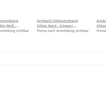
konarmband
Armband Silikonarmband
Armba
 Rot Weiß -
Silikon Band - Schwarz -
Silik
nmeldung sichtbar
uck - Jesus Love Me
Aufdruck - I Love God and he
Preise nach Anmeldung sichtbar
Aufdr
Preis
Love me
Germ