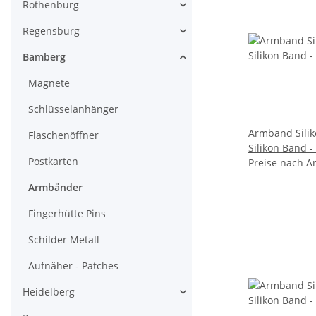
Rothenburg
Regensburg
Bamberg
Magnete
Schlüsselanhänger
Armband Sili
Flaschenöffner
Silikon Band -
Postkarten
Aufdruck - Deutschland
Preise nach A
Germany
Armbänder
Fingerhütte Pins
Schilder Metall
Aufnäher - Patches
Heidelberg