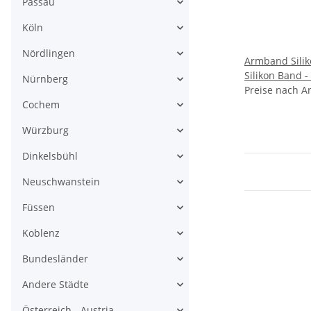
Passau
Köln
Nördlingen
Armband Sili
Silikon Band -
Nürnberg
Preise nach A
Aufdr
Cochem
Würzburg
Dinkelsbühl
Neuschwanstein
Füssen
Koblenz
Bundesländer
Andere Städte
Österreich - Austria