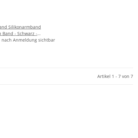
nd Silikonarmband
on Band - Schwarz -
uck - Deutschland
e nach Anmeldung sichtbar
any
Artikel 1 - 7 von 7