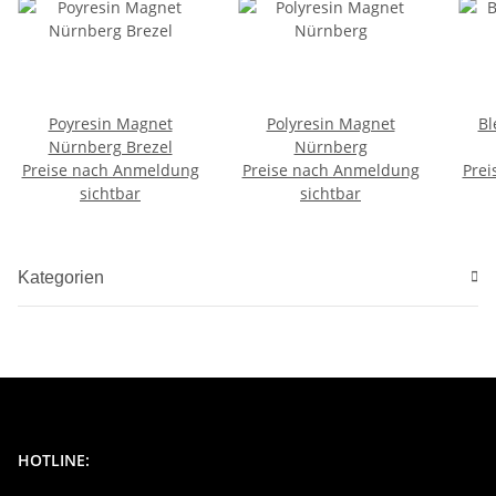
Poyresin Magnet
Polyresin Magnet
Bl
Nürnberg Brezel
Nürnberg
Preise nach Anmeldung
Preise nach Anmeldung
Prei
sichtbar
sichtbar
Kategorien
HOTLINE: