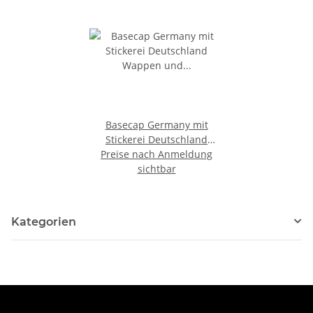
Basecap Germany mit
Stickerei Deutschland
Preise nach Anmeldung
Wappen und Germany
Schrift, Schwarz mit rotem
sichtbar
Schirmrand
Kategorien