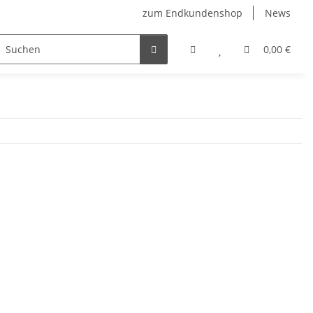
zum Endkundenshop
News
berfest
Verkaufstüten
FFP2-Masken
0,00 €