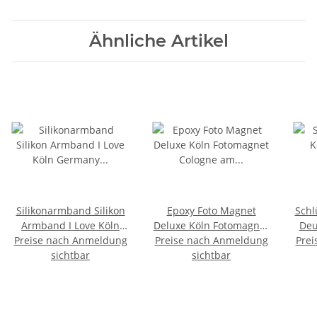
Ähnliche Artikel
Silikonarmband Silikon
Epoxy Foto Magnet
Schl
Armband I Love Köln
Deluxe Köln Fotomagnet
Deu
Preise nach Anmeldung
Germany Deutschland
Preise nach Anmeldung
Cologne am Rhein
Prei
sichtbar
Germany Deutschland
sichtbar
KT2