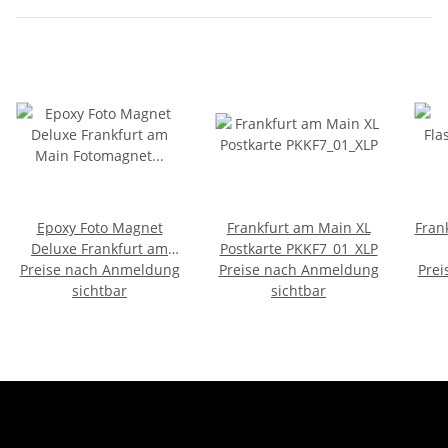
Epoxy Foto Magnet
Frankfurt am Main XL
Fran
Deluxe Frankfurt am
Postkarte PKKF7_01_XLP
Preise nach Anmeldung
Main Fotomagnet
Preise nach Anmeldung
Prei
Skyline Fluss Nachts
sichtbar
sichtbar