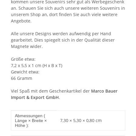
kommen unsere Souvenirs sehr gut als Werbegeschenk
an. Schauen Sie sich auch unsere weiteren Souvenirs in
unserem Shop an, dort finden Sie auch viele weitere
Angebote.
Alle unsere Designs werden aufwendig per Hand
gearbeitet. Dies spiegelt sich in der Qualität dieser
Magnete wider.
Größe etwa:
7,2 x 5,5 x 1 cm (H x B x T)
Gewicht etwa:
66 Gramm
Viel Spaß mit dem Geschenkartikel der
Marco Bauer
Import & Export GmbH
.
Produkteigenschaft
Wert
Abmessungen (
7,30 × 5,30 × 0,80 cm
Länge × Breite ×
Höhe ):