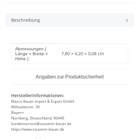
Beschreibung
Produkteigenschaft
Wert
Abmessungen (
7,80 × 6,20 × 0,08 cm
Länge × Breite ×
Höhe ):
Angaben zur Produktsicherheit
Herstellerinformationen:
Marco Bauer Import & Export GmbH
Willstätterstr. 30
Bayern
Nürnberg, Deutschland, 90449
kundenservice@souvenir-bauer.de
https://www.souvenir-bauer.de