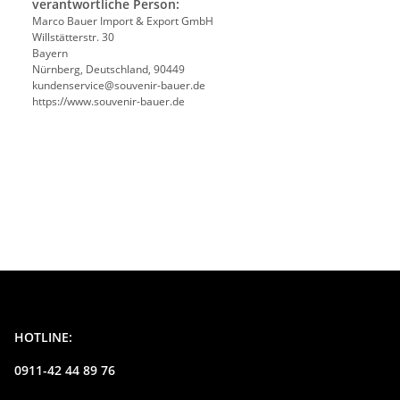
verantwortliche Person:
Marco Bauer Import & Export GmbH
Willstätterstr. 30
Bayern
Nürnberg, Deutschland, 90449
kundenservice@souvenir-bauer.de
https://www.souvenir-bauer.de
HOTLINE:
0911-42 44 89 76