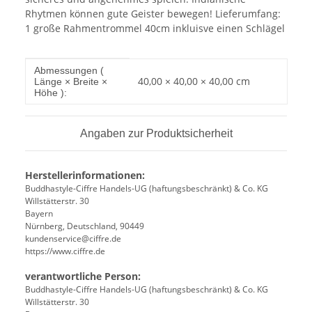
Rhytmen können gute Geister bewegen! Lieferumfang:
1 große Rahmentrommel 40cm inkluisve einen Schlägel
Produkteigenschaft
Wert
Abmessungen (
40,00 × 40,00 × 40,00 cm
Länge × Breite ×
Höhe ):
Angaben zur Produktsicherheit
Herstellerinformationen:
Buddhastyle-Ciffre Handels-UG (haftungsbeschränkt) & Co. KG
Willstätterstr. 30
Bayern
Nürnberg, Deutschland, 90449
kundenservice@ciffre.de
https://www.ciffre.de
verantwortliche Person:
Buddhastyle-Ciffre Handels-UG (haftungsbeschränkt) & Co. KG
Willstätterstr. 30