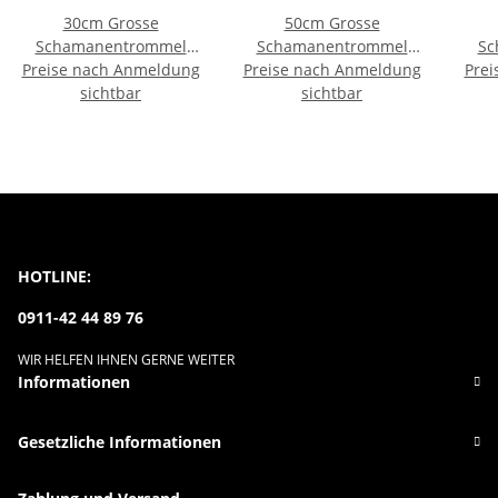
30cm Grosse
50cm Grosse
Schamanentrommel
Schamanentrommel
Sc
Indianer Poncho Gemalt
Preise nach Anmeldung
Preise nach Anmeldung
Trommel
Prei
Rahmentrommel
sichtbar
Rahmentrommel
sichtbar
Bodhran Drum
Bodhran Drum Djembe
Bod
Drum
HOTLINE:
0911-42 44 89 76
WIR HELFEN IHNEN GERNE WEITER
Informationen
Gesetzliche Informationen