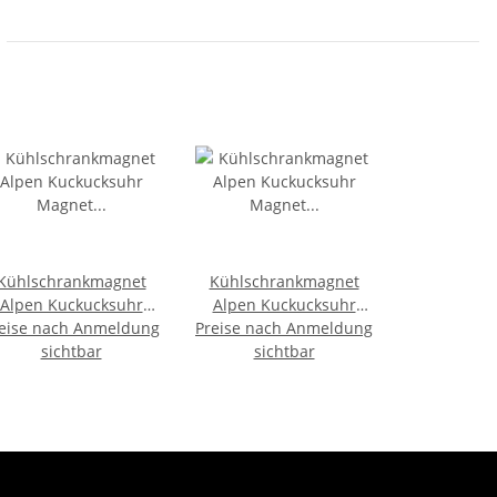
Kühlschrankmagnet
Kühlschrankmagnet
Alpen Kuckucksuhr
Alpen Kuckucksuhr
eise nach Anmeldung
Magnet
Preise nach Anmeldung
Magnet
iebespaarMitbringsel
sichtbar
LiebespaarMitbringsel
sichtbar
Deko - Österreich
Deko - Innsbruck