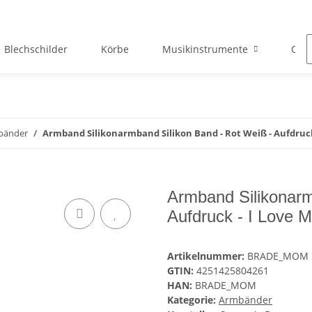
Blechschilder
Körbe
Musikinstrumente
Okto
bänder
Armband Silikonarmband Silikon Band - Rot Weiß - Aufdruc
Armband Silikonarm
Aufdruck - I Love
Artikelnummer:
BRADE_MOM
GTIN:
4251425804261
HAN:
BRADE_MOM
Kategorie:
Armbänder