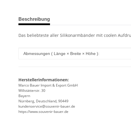
weitere Registerkarten anzeigen
Beschreibung
Das beliebteste aller Silikonarmbänder mit coolen Aufdr
Produkteigenschaft
Wert
Abmessungen ( Länge × Breite × Höhe ):
Herstellerinformationen:
Marco Bauer Import & Export GmbH
Willstätterstr. 30
Bayern
Nürnberg, Deutschland, 90449
kundenservice@souvenir-bauer.de
https://www.souvenir-bauer.de