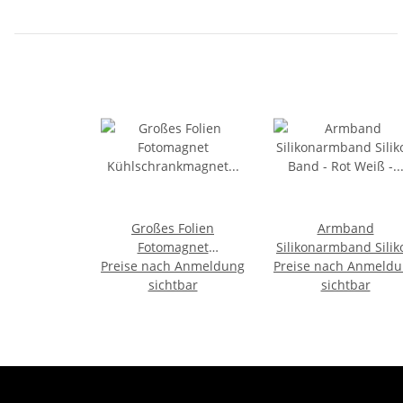
Großes Folien
Armband
Fotomagnet
Silikonarmband Silik
Preise nach Anmeldung
Kühlschrankmagnet
Preise nach Anmeld
Band - Rot Weiß -
Foto Magnet Glitzer
sichtbar
Aufdruck - I Love
sichtbar
Folie - Innsbruck
Österreich