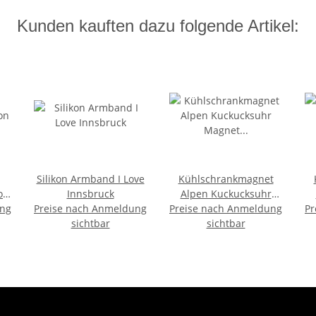
Kunden kauften dazu folgende Artikel:
Silikon Armband I Love
Kühlschrankmagnet
on
Innsbruck
Alpen Kuckucksuhr
ung
Preise nach Anmeldung
Preise nach Anmeldung
Magnet
Pr
sichtbar
Urlaubserinnerung
sichtbar
L
Mitbringsel Deko -
Innsbruck