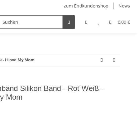
zum Endkundenshop
News
berfest
Verkaufstüten
FFP2-Masken
0,00 €
k - I Love My Mom
band Silikon Band - Rot Weiß -
 My Mom