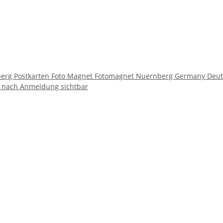
erg Postkarten Foto Magnet Fotomagnet Nuernberg Germany Deut
e nach Anmeldung sichtbar