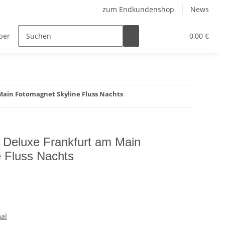
zum Endkundenshop
News
berfest
Verkaufstüten
FFP2-Masken
0,00 €
Main Fotomagnet Skyline Fluss Nachts
 Deluxe Frankfurt am Main
 Fluss Nachts
al