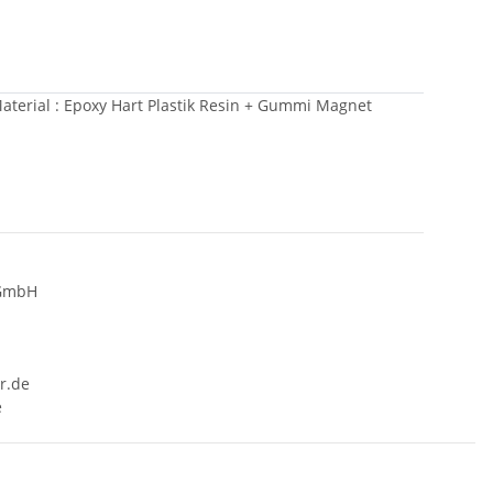
terial : Epoxy Hart Plastik Resin + Gummi Magnet
 GmbH
r.de
e