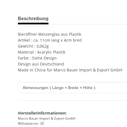
weitere Registerkarten anzeigen
Beschreibung
Bieröffner Weizenglas aus Plastik
Artikel : ca. 11cm lang x 4cm breit
Gewicht : 0,062g
Material : Acarylic Plastik
Farbe : Siehe Design
Design aus Deutschland
Made in China für Marco Bauer Import & Export GmbH
Produkteigenschaft
Wert
Abmessungen ( Länge × Breite × Höhe ):
Herstellerinformationen:
Marco Bauer Import & Export GmbH
Willstätterstr. 30