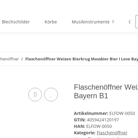
Blechschilder
Körbe
Musikinstrumente
Okto
chenöffner
Flaschenöffner Weizen Bierkrug Massbier Bier I Love Ba
Flaschenöffner Wei
Bayern B1
Artikelnummer:
ELFOW-0050
GTIN:
4059424120197
HAN:
ELFOW-0050
Kategorie:
Flaschenöffner