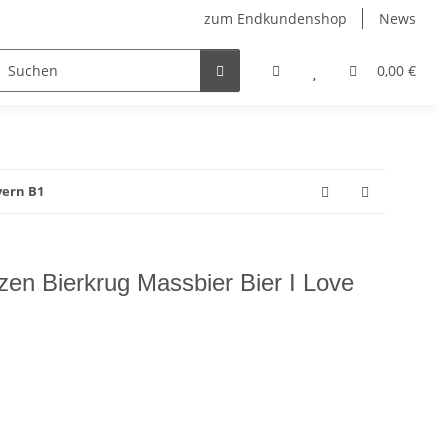
zum Endkundenshop
News
berfest
Verkaufstüten
FFP2-Masken
0,00 €
yern B1
zen Bierkrug Massbier Bier I Love