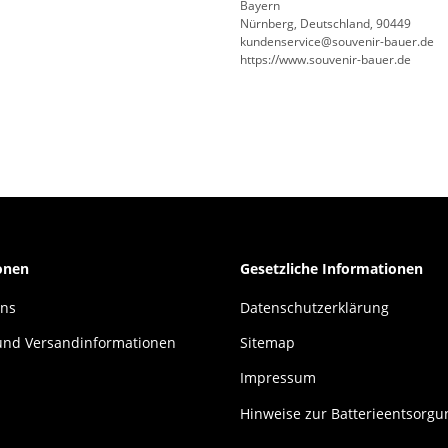
Bayern
Nürnberg, Deutschland, 90449
kundenservice@souvenir-bauer.de
https://www.souvenir-bauer.de
onen
Gesetzliche Informationen
uns
Datenschutzerklärung
und Versandinformationen
Sitemap
Impressum
Hinweise zur Batterieentsorgu