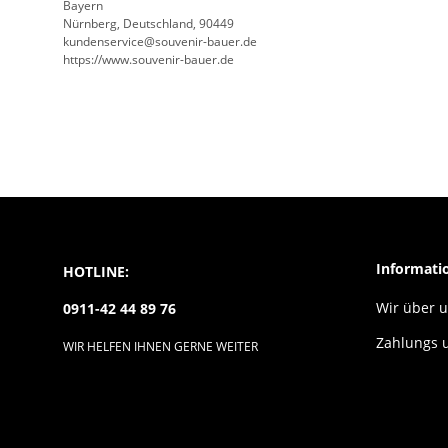
Bayern
Nürnberg, Deutschland, 90449
kundenservice@souvenir-bauer.de
https://www.souvenir-bauer.de
Informati
HOTLINE:
Wir über 
0911-42 44 89 76
Zahlungs 
WIR HELFEN IHNEN GERNE WEITER