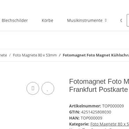
Blechschilder
Körbe
Musikinstrumente
Okto
nete
Foto Magnete 80 x 53mm
Fotomagnet Foto Magnet Kühlschra
Fotomagnet Foto M
Frankfurt Postkarte
Artikelnummer:
TOP000009
GTIN:
4251425808030
HAN:
TOP000009
Kategorie:
Foto Magnete 80 x