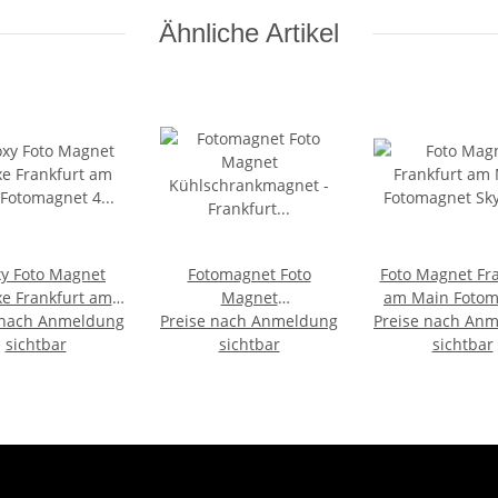
Ähnliche Artikel
y Foto Magnet
Fotomagnet Foto
Foto Magnet Fra
e Frankfurt am
Magnet
am Main Fotom
 nach Anmeldung
otomagnet 4 in 1
Preise nach Anmeldung
Kühlschrankmagnet -
Preise nach An
Skyline Deuts
r Skyline Groß
sichtbar
Frankfurt Postkarte
sichtbar
Germany T
sichtbar