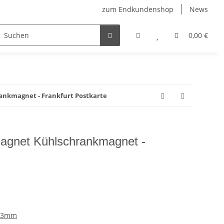
zum Endkundenshop
News
berfest
Verkaufstüten
FFP2-Masken
0,00 €
nkmagnet - Frankfurt Postkarte
agnet Kühlschrankmagnet -
 53mm