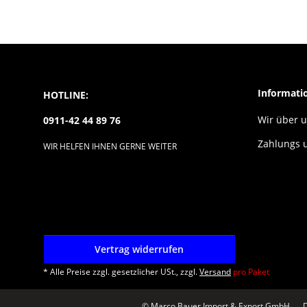
Informati
HOTLINE:
Wir über 
0911-42 44 89 76
Zahlungs 
WIR HELFEN IHNEN GERNE WEITER
Vertrag widerrufen
* Alle Preise zzgl. gesetzlicher USt., zzgl.
Versand
pro Paket
© Marco Bauer Import & Export GmbH
D