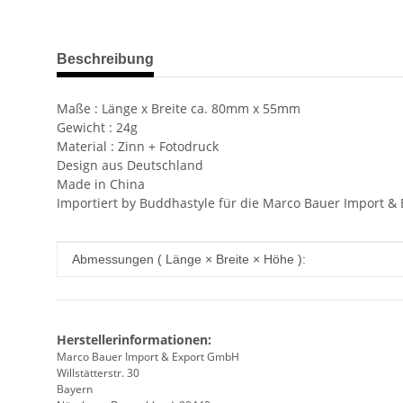
weitere Registerkarten anzeigen
Beschreibung
Maße : Länge x Breite ca. 80mm x 55mm
Gewicht : 24g
Material : Zinn + Fotodruck
Design aus Deutschland
Made in China
Importiert by Buddhastyle für die Marco Bauer Import 
Produkteigenschaft
Wert
Abmessungen ( Länge × Breite × Höhe ):
Herstellerinformationen:
Marco Bauer Import & Export GmbH
Willstätterstr. 30
Bayern