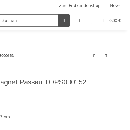
zum Endkundenshop
News
berfest
Verkaufstüten
FFP2-Masken
0,00 €
S000152
Magnet Passau TOPS000152
 53mm