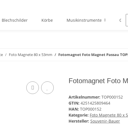
Blechschilder
Körbe
Musikinstrumente
Okto
te
Foto Magnete 80 x 53mm
Fotomagnet Foto Magnet Passau TOP
Fotomagnet Foto 
Artikelnummer:
TOP000152
GTIN:
4251425809464
HAN:
TOP000152
Kategorie:
Foto Magnete 80 x
Hersteller:
Souvenir-Bauer