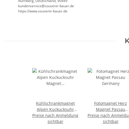
Nürnberg, Deutschland, 90449
kundenservice@souvenir-bauer.de
https://www.souvenir-bauer.de
K
Kühlschrankmagnet
Fotomagnet Herz
Alpen Kuckucksuhr
Magnet Passau
Preise nach Anmeldung
Magnet
Preise nach Anmeld
Germany
Urlaubserinnerung
sichtbar
sichtbar
Mitbringsel Deko -