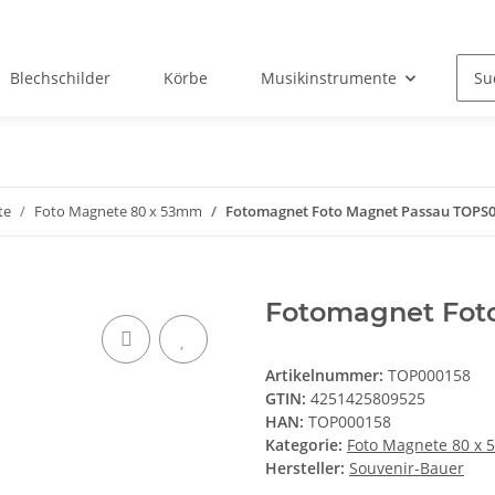
Blechschilder
Körbe
Musikinstrumente
Okt
te
Foto Magnete 80 x 53mm
Fotomagnet Foto Magnet Passau TOPS
Fotomagnet Fot
Artikelnummer:
TOP000158
GTIN:
4251425809525
HAN:
TOP000158
Kategorie:
Foto Magnete 80 x
Hersteller:
Souvenir-Bauer