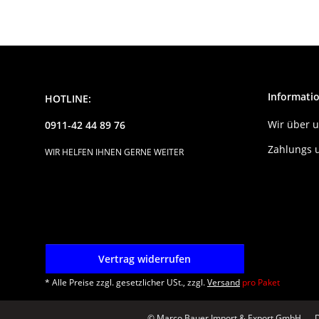
Passau
Informati
HOTLINE:
Wir über 
0911-42 44 89 76
Zahlungs 
WIR HELFEN IHNEN GERNE WEITER
Vertrag widerrufen
* Alle Preise zzgl. gesetzlicher USt., zzgl.
Versand
pro Paket
© Marco Bauer Import & Export GmbH
D