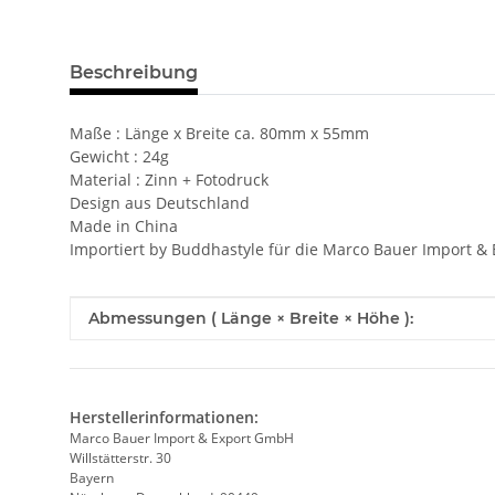
weitere Registerkarten anzeigen
Beschreibung
Maße : Länge x Breite ca. 80mm x 55mm
Gewicht : 24g
Material : Zinn + Fotodruck
Design aus Deutschland
Made in China
Importiert by Buddhastyle für die Marco Bauer Import 
Produkteigenschaft
Wert
Abmessungen ( Länge × Breite × Höhe ):
Herstellerinformationen:
Marco Bauer Import & Export GmbH
Willstätterstr. 30
Bayern