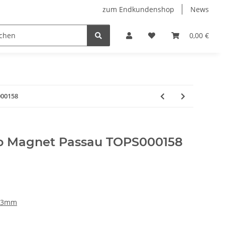
zum Endkundenshop
News
oberfest
Verkaufstüten
FFP2-Masken
0,00 €
000158
o Magnet Passau TOPS000158
 53mm