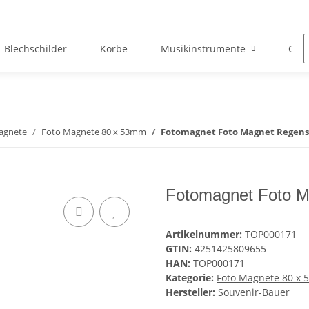
Blechschilder
Körbe
Musikinstrumente
Okto
agnete
Foto Magnete 80 x 53mm
Fotomagnet Foto Magnet Regens
Fotomagnet Foto 
Artikelnummer:
TOP000171
GTIN:
4251425809655
HAN:
TOP000171
Kategorie:
Foto Magnete 80 x
Hersteller:
Souvenir-Bauer