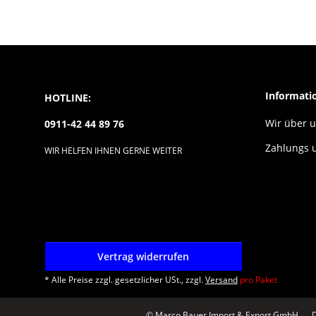
Informati
HOTLINE:
Wir über 
0911-42 44 89 76
Zahlungs 
WIR HELFEN IHNEN GERNE WEITER
Vertrag widerrufen
* Alle Preise zzgl. gesetzlicher USt., zzgl.
Versand
pro Paket
© Marco Bauer Import & Export GmbH
D