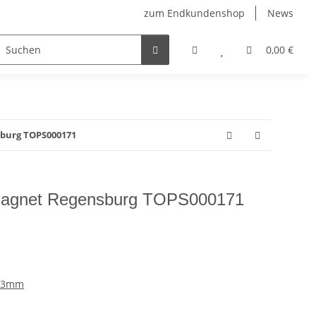
zum Endkundenshop
News
berfest
Verkaufstüten
FFP2-Masken
0,00 €
burg TOPS000171
Magnet Regensburg TOPS000171
 53mm