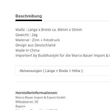
weitere Registerkarten anzeigen
Beschreibung
Maße : Länge x Breite ca. 80mm x 55mm
Gewicht : 24g
Material : Zinn + Fotodruck
Design aus Deutschland
Made in China
Importiert by Buddhastyle für die Marco Bauer Import 
Produkteigenschaft
Wert
Abmessungen ( Länge × Breite × Höhe ):
Herstellerinformationen:
Marco Bauer Import & Export GmbH
Willstätterstr. 30
Bayern