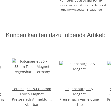
Nürnberg, Deutschland, 90449
kundenservice@souvenir-bauer.de
https://www.souvenir-bauer.de
Kunden kauften dazu folgende Artikel:
Fotomagnet 80 x 53mm
Regensburg Poly
g
Folien Magnet
Magnet
R
ung
Preise nach Anmeldung
Regensburg Germany
Preise nach Anmeldung
Pr
sichtbar
sichtbar