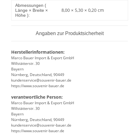
Produkteigenschaft
Wert
Abmessungen (
8,00 × 5,30 × 0,20 cm
Länge × Breite ×
Höhe ):
Angaben zur Produktsicherheit
Herstellerinformationen:
Marco Bauer Import & Export GmbH
Willstätterstr. 30
Bayern
Nürnberg, Deutschland, 90449
kundenservice@souvenir-bauer.de
https://www.souvenir-bauer.de
verantwortliche Person:
Marco Bauer Import & Export GmbH
Willstätterstr. 30
Bayern
Nürnberg, Deutschland, 90449
kundenservice@souvenir-bauer.de
https://www.souvenir-bauer.de