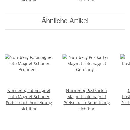
Ähnliche Artikel
Nürnberg Fotomagnet
Nürnberg Postkarten
N
Foto Magnet Schöner
Magnet Fotomagnet
Pos
Preise nach Anmeldung
Brunnen Altstadt
Preise nach Anmeldung
Germany Bayern
Prei
Fo
Stadtwappen - 5 in 1
sichtbar
Deutschland Franken
sichtbar
De