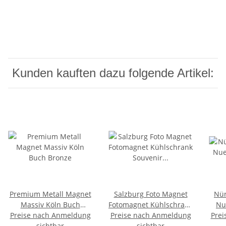
Kunden kauften dazu folgende Artikel:
Premium Metall Magnet
Salzburg Foto Magnet
Nü
Massiv Köln Buch
Fotomagnet Kühlschrank
Nu
Preise nach Anmeldung
Bronze
Preise nach Anmeldung
Souvenir Austria
Prei
sichtbar
Österreich SAW2
sichtbar
Mit