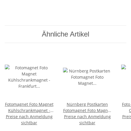
Ähnliche Artikel
Fotomagnet Foto Magnet
Nürnberg Postkarten
Foto
Kühlschrankmagnet -
Fotomagnet Foto Magnet
Preise nach Anmeldung
Frankfurt 4 in 1
Preise nach Anmeldung
Frauenkirche Schöner
Prei
Deu
sichtbar
Brunnen Kirche
sichtbar
Bu