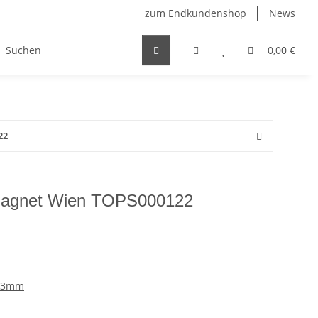
zum Endkundenshop
News
berfest
Verkaufstüten
FFP2-Masken
0,00 €
22
Magnet Wien TOPS000122
 53mm