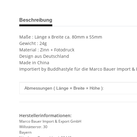
weitere Registerkarten anzeigen
Beschreibung
Maße : Länge x Breite ca. 80mm x 55mm
Gewicht : 24g
Material : Zinn + Fotodruck
Design aus Deutschland
Made in China
Importiert by Buddhastyle für die Marco Bauer Import 
Produkteigenschaft
Wert
Abmessungen ( Länge × Breite × Höhe ):
Herstellerinformationen:
Marco Bauer Import & Export GmbH
Willstätterstr. 30
Bayern