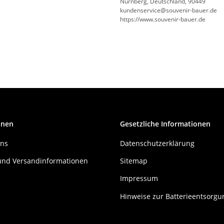
Nürnberg, Deutschland, 90449
kundenservice@souvenir-bauer.de
https://www.souvenir-bauer.de
onen
Gesetzliche Informationen
uns
Datenschutzerklärung
und Versandinformationen
Sitemap
Impressum
Hinweise zur Batterieentsorgu