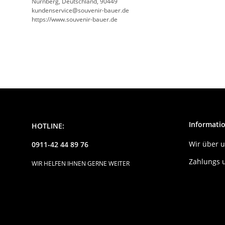
Nürnberg, Deutschland, 90449
kundenservice@souvenir-bauer.de
https://www.souvenir-bauer.de
Informati
HOTLINE:
Wir über 
0911-42 44 89 76
Zahlungs 
WIR HELFEN IHNEN GERNE WEITER