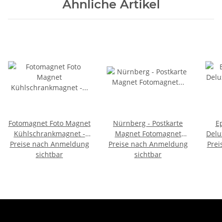
Ähnliche Artikel
Fotomagnet Foto Magnet
Nürnberg - Postkarte
E
Kühlschrankmagnet -
Magnet Fotomagnet
Delu
Preise nach Anmeldung
München bei Nacht
Preise nach Anmeldung
Kühlschrank Souvenir
Prei
C
sichtbar
Deutschland Germany
sichtbar
Ger