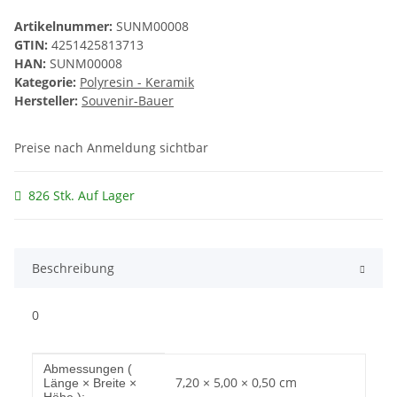
Artikelnummer:
SUNM00008
GTIN:
4251425813713
HAN:
SUNM00008
Kategorie:
Polyresin - Keramik
Hersteller:
Souvenir-Bauer
Preise nach Anmeldung sichtbar
826 Stk. Auf Lager
Beschreibung
0
Produkteigenschaft
Wert
Abmessungen (
7,20 × 5,00 × 0,50 cm
Länge × Breite ×