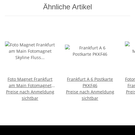
Ähnliche Artikel
Foto Magnet Frankfurt
Frankfurt A 6 Postkarte
Foto
am Main Fotomagnet
PKKF46
Fra
Skyline Fluss Boot Römer
Preise nach Anmeldung
Preise nach Anmeldung
Prei
Souvenir
sichtbar
sichtbar