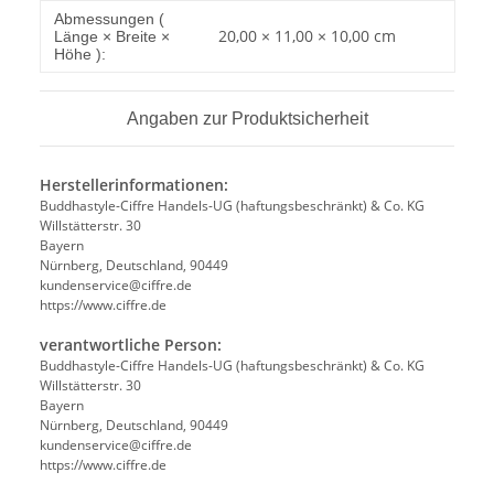
Produkteigenschaft
Wert
Abmessungen (
20,00 × 11,00 × 10,00 cm
Länge × Breite ×
Höhe ):
Angaben zur Produktsicherheit
Herstellerinformationen:
Buddhastyle-Ciffre Handels-UG (haftungsbeschränkt) & Co. KG
Willstätterstr. 30
Bayern
Nürnberg, Deutschland, 90449
kundenservice@ciffre.de
https://www.ciffre.de
verantwortliche Person:
Buddhastyle-Ciffre Handels-UG (haftungsbeschränkt) & Co. KG
Willstätterstr. 30
Bayern
Nürnberg, Deutschland, 90449
kundenservice@ciffre.de
https://www.ciffre.de