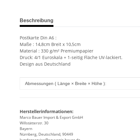
weitere Registerkarten anzeigen
Beschreibung
Postkarte Din A6 :
Maße : 14,8cm Breit x 10,5cm
Material : 330 g/m² Premiumpapier
Druck: 4/1 Euroskala + 1-seitig Fläche UV-lackiert.
Design aus Deutschland
Produkteigenschaft
Wert
Abmessungen ( Länge × Breite × Höhe ):
Herstellerinformationen:
Marco Bauer Import & Export GmbH
Willstätterstr. 30
Bayern
Nürnberg, Deutschland, 90449
kundenservice@souvenir-bauer.de