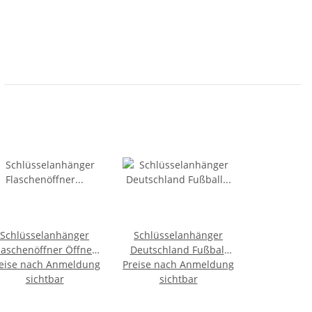
Schlüsselanhänger
Schlüsselanhänger
laschenöffner Öffner
Deutschland Fußball
eise nach Anmeldung
Bieröffner Germany
Preise nach Anmeldung
Germany Metall Silber
Flagge BRD Schlüssel
sichtbar
sichtbar