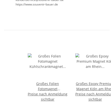
https://www.souvenir-bauer.de
Großes Folien
Großes Epoxy Premi
Fotomagnet
Magnet Köln am Rhe
Preise nach Anmeldung
Kühlschrankmagnet
Preise nach Anmeld
Cologne Germany
Foto Magnet Glitzer
sichtbar
Deutschland
sichtbar
Folie - Köln Schriftzug