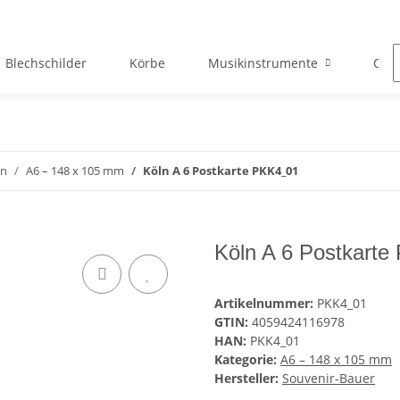
Blechschilder
Körbe
Musikinstrumente
Okto
en
A6 – 148 x 105 mm
Köln A 6 Postkarte PKK4_01
Köln A 6 Postkart
Artikelnummer:
PKK4_01
GTIN:
4059424116978
HAN:
PKK4_01
Kategorie:
A6 – 148 x 105 mm
Hersteller:
Souvenir-Bauer