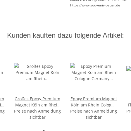
https://www.souvenir-bauer.de
Kunden kauften dazu folgende Artikel:
um
Großes Epoxy Premium
Epoxy Premium Magnet
in
Magnet Köln am Rhein
Köln am Rhein Cologne
F
ung
Preise nach Anmeldung
Cologne Germany
Preise nach Anmeldung
Germany Deutschland
Pr
Deutschland
sichtbar
sichtbar
KT10