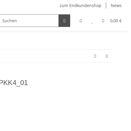
zum Endkundenshop
News
berfest
Verkaufstüten
FFP2-Masken
0,00 €
e PKK4_01