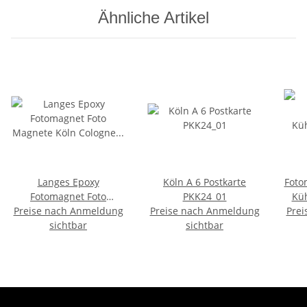
Ähnliche Artikel
Langes Epoxy
Köln A 6 Postkarte
Foto
Fotomagnet Foto
PKK24_01
Kü
Preise nach Anmeldung
Magnete Köln Cologne
Preise nach Anmeldung
Prei
am Rhein Germany
sichtbar
sichtbar
Deutschland