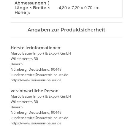
Abmessungen (
Produkteigenschaft
Wert
4,80 × 7,20 × 0,70 cm
Länge × Breite ×
Höhe ):
Angaben zur Produktsicherheit
Herstellerinformationen:
Marco Bauer Import & Export GmbH
Willstätterstr. 30
Bayern
Nürnberg, Deutschland, 90449
kundenservice@souvenir-bauer.de
https://www.souvenir-bauer.de
verantwortliche Person:
Marco Bauer Import & Export GmbH
Willstätterstr. 30
Bayern
Nürnberg, Deutschland, 90449
kundenservice@souvenir-bauer.de
https://www.souvenir-bauer.de