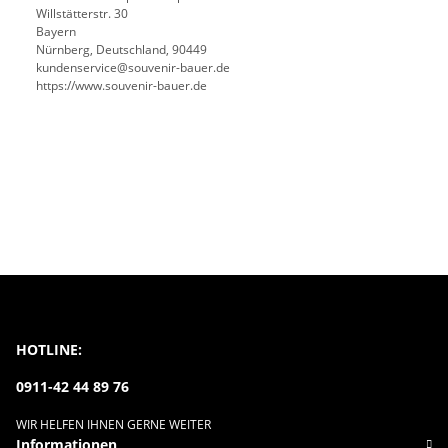
Willstätterstr. 30
Bayern
Nürnberg, Deutschland, 90449
kundenservice@souvenir-bauer.de
https://www.souvenir-bauer.de
HOTLINE:
0911-42 44 89 76
WIR HELFEN IHNEN GERNE WEITER
Informationen