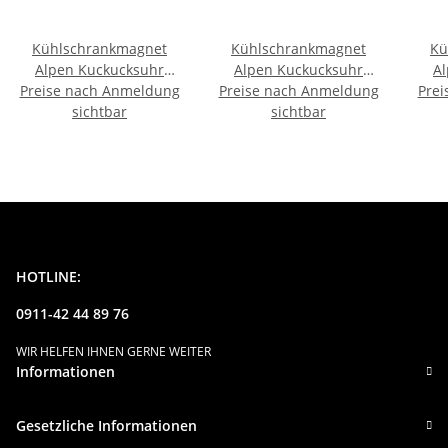
Kühlschrankmagnet
Kühlschrankmagnet
Kü
Alpen Kuckucksuhr
Alpen Kuckucksuhr
A
Preise nach Anmeldung
Magnet
Preise nach Anmeldung
Magnet
Prei
Urlaubserinnerung
sichtbar
Urlaubserinnerung
sichtbar
U
Mitbringsel Deko - Wien
Mitbringsel Deko -
M
Würzburg
HOTLINE:
0911-42 44 89 76
WIR HELFEN IHNEN GERNE WEITER
Informationen
Gesetzliche Informationen