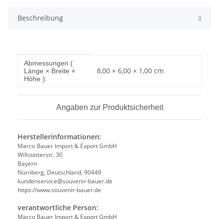
Beschreibung
Produkteigenschaft
Wert
Abmessungen (
8,00 × 6,00 × 1,00 cm
Länge × Breite ×
Höhe ):
Angaben zur Produktsicherheit
Herstellerinformationen:
Marco Bauer Import & Export GmbH
Willstätterstr. 30
Bayern
Nürnberg, Deutschland, 90449
kundenservice@souvenir-bauer.de
https://www.souvenir-bauer.de
verantwortliche Person:
Marco Bauer Import & Export GmbH