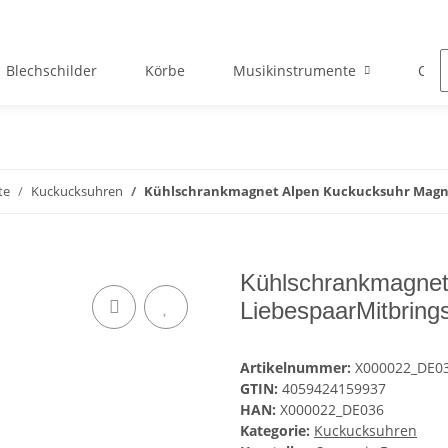
Blechschilder
Körbe
Musikinstrumente
Okto
te
Kuckucksuhren
Kühlschrankmagnet Alpen Kuckucksuhr Magnet
Kühlschrankmagnet
LiebespaarMitbring
Artikelnummer:
X000022_DE0
GTIN:
4059424159937
HAN:
X000022_DE036
Kategorie:
Kuckucksuhren