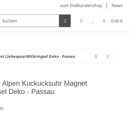
zum Endkundenshop
News
berfest
Verkaufstüten
FFP2-Masken
0,00 €
 LiebespaarMitbringsel Deko - Passau
 Alpen Kuckucksuhr Magnet
sel Deko - Passau
36