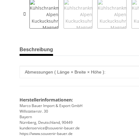
weitere Registerkarten anzeigen
Beschreibung
Produkteigenschaft
Wert
Abmessungen ( Länge × Breite × Höhe ):
Herstellerinformationen:
Marco Bauer Import & Export GmbH
Willstätterstr. 30
Bayern
Nürnberg, Deutschland, 90449
kundenservice@souvenir-bauer.de
https://www.souvenir-bauer.de