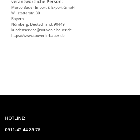
verantwortliche Person:
Marco Bauer Import & Export GmbH
Willstätterstr. 30
Bayern
Nürnberg, Deutschland, 90449
kundenservice@souvenir-bauer.de
https://www.souvenir-bauer.de
HOTLINE:
0911-42 44 89 76