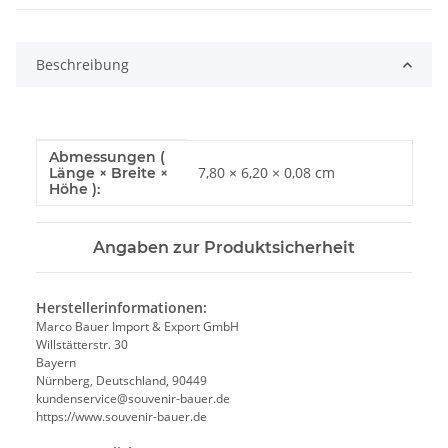
Beschreibung
Abmessungen (
Produkteigenschaft
Wert
7,80 × 6,20 × 0,08 cm
Länge × Breite ×
Höhe ):
Angaben zur Produktsicherheit
Herstellerinformationen:
Marco Bauer Import & Export GmbH
Willstätterstr. 30
Bayern
Nürnberg, Deutschland, 90449
kundenservice@souvenir-bauer.de
https://www.souvenir-bauer.de