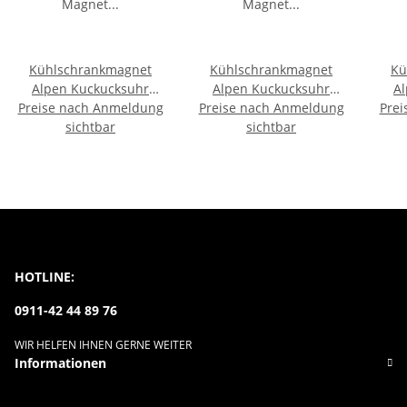
Kühlschrankmagnet
Kühlschrankmagnet
Kü
Alpen Kuckucksuhr
Alpen Kuckucksuhr
A
Preise nach Anmeldung
Magnet
Preise nach Anmeldung
Magnet
Prei
Urlaubserinnerung
sichtbar
Urlaubserinnerung
sichtbar
U
Mitbringsel Deko -
Mitbringsel Deko -
M
Hessen
Chiemsee
HOTLINE:
0911-42 44 89 76
WIR HELFEN IHNEN GERNE WEITER
Informationen