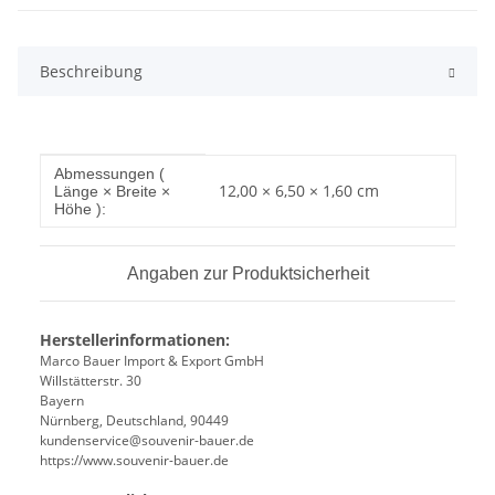
Beschreibung
Produkteigenschaft
Wert
Abmessungen (
12,00 × 6,50 × 1,60 cm
Länge × Breite ×
Höhe ):
Angaben zur Produktsicherheit
Herstellerinformationen:
Marco Bauer Import & Export GmbH
Willstätterstr. 30
Bayern
Nürnberg, Deutschland, 90449
kundenservice@souvenir-bauer.de
https://www.souvenir-bauer.de