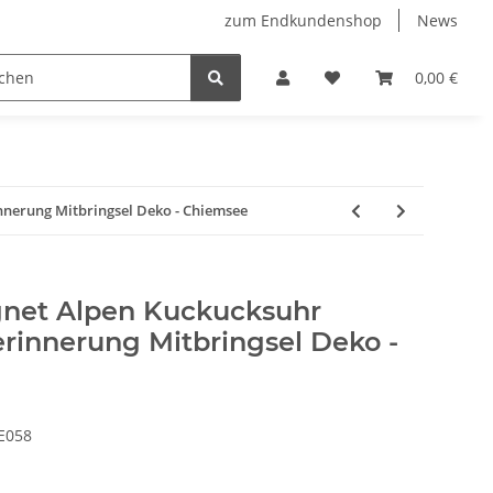
zum Endkundenshop
News
oberfest
Verkaufstüten
FFP2-Masken
0,00 €
nerung Mitbringsel Deko - Chiemsee
net Alpen Kuckucksuhr
rinnerung Mitbringsel Deko -
E058