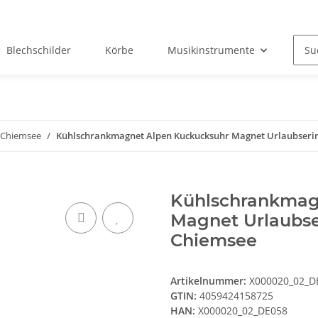
Blechschilder
Körbe
Musikinstrumente
Okt
Chiemsee
Kühlschrankmagnet Alpen Kuckucksuhr Magnet Urlaubserin
Kühlschrankmag
Magnet Urlaubse
Chiemsee
Artikelnummer:
X000020_02_D
GTIN:
4059424158725
HAN:
X000020_02_DE058