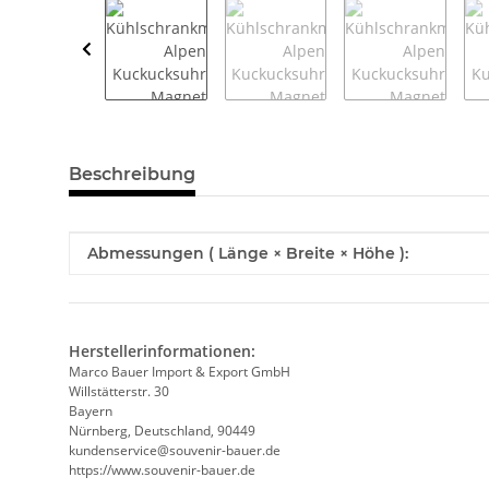
weitere Registerkarten anzeigen
Beschreibung
Produkteigenschaft
Wert
Abmessungen ( Länge × Breite × Höhe ):
Herstellerinformationen:
Marco Bauer Import & Export GmbH
Willstätterstr. 30
Bayern
Nürnberg, Deutschland, 90449
kundenservice@souvenir-bauer.de
https://www.souvenir-bauer.de