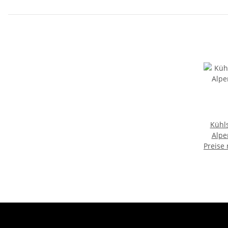
Deutschland
Kühl
Alpe
Preise
Urla
Mitb