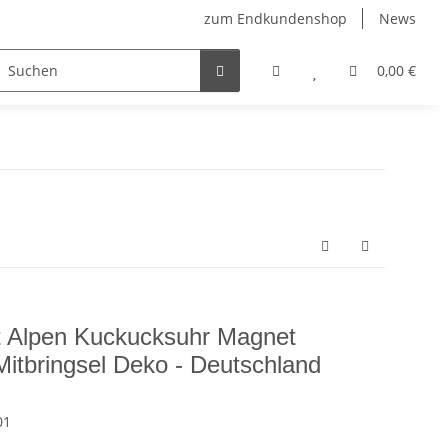
zum Endkundenshop
News
berfest
Verkaufstüten
FFP2-Masken
0,00 €
 Alpen Kuckucksuhr Magnet
Mitbringsel Deko - Deutschland
01