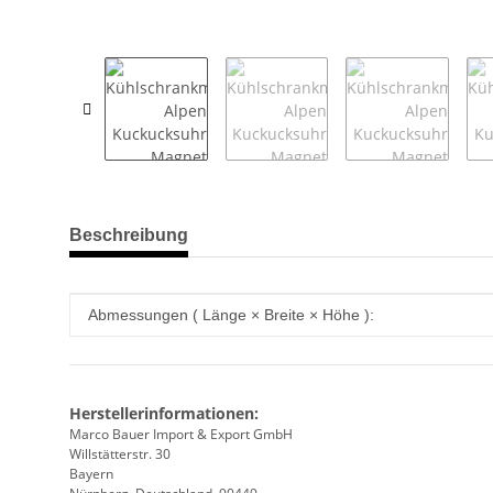
weitere Registerkarten anzeigen
Beschreibung
Produkteigenschaft
Wert
Abmessungen ( Länge × Breite × Höhe ):
Herstellerinformationen:
Marco Bauer Import & Export GmbH
Willstätterstr. 30
Bayern