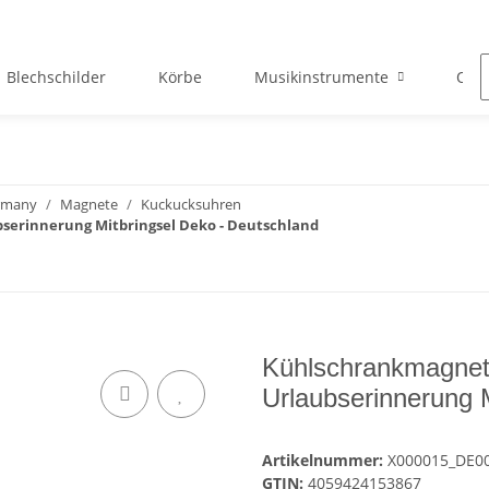
Blechschilder
Körbe
Musikinstrumente
Okto
ermany
Magnete
Kuckucksuhren
erinnerung Mitbringsel Deko - Deutschland
Kühlschrankmagnet
Urlaubserinnerung 
Artikelnummer:
X000015_DE0
GTIN:
4059424153867