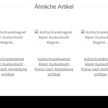
Ähnliche Artikel
schrankmagnet
Kühlschrankmagnet
Kühlschrankm
n Kuckucksuhr
Alpen Kuckucksuhr
Alpen Kuckuc
 nach Anmeldung
Magnet
Preise nach Anmeldung
Magnet
Preise nach An
Magnet
ubserinnerung
sichtbar
Urlaubserinnerung
sichtbar
Urlaubserinn
sichtbar
ringsel Deko -
Mitbringsel Deko -
Mitbringsel D
Österreich
Heidelberg
Überlinge