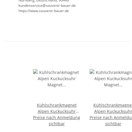
Nürnberg, Deutschland, 90449
kundenservice@souvenir-bauer.de
https://www.souvenir-bauer.de
Kühlschrankmagnet
Kühlschrankmagne
Alpen Kuckucksuhr
Alpen Kuckucksuh
Preise nach Anmeldung
Magnet
Preise nach Anmeld
Magnet
Urlaubserinnerung
sichtbar
LiebespaarMitbrings
sichtbar
Mitbringsel Deko -
Deko - Germany