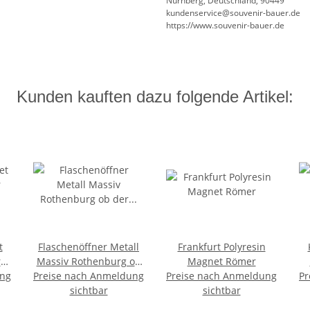
Nürnberg, Deutschland, 90449
kundenservice@souvenir-bauer.de
https://www.souvenir-bauer.de
Kunden kauften dazu folgende Artikel:
t
Flaschenöffner Metall
Frankfurt Polyresin
r
Massiv Rothenburg ob
Magnet Römer
ung
Preise nach Anmeldung
der Tauber - Silber
Preise nach Anmeldung
Pr
Ma
el
sichtbar
sichtbar