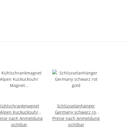
Kühlschrankmagnet
Schlüsselanhänger
Alpen Kuckucksuhr
Germany schwarz rot
eise nach Anmeldung
gnet Reisemagnet
Preise nach Anmeldung
gold
Mitbringsel Deko -
sichtbar
sichtbar
Deutschland