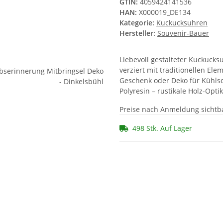
GTIN:
4059424141536
HAN:
X000019_DE134
Kategorie:
Kuckucksuhren
Hersteller:
Souvenir-Bauer
Liebevoll gestalteter Kuckucks
verziert mit traditionellen El
Geschenk oder Deko für Kühls
Polyresin – rustikale Holz-Opti
Preise nach Anmeldung sichtb
498 Stk. Auf Lager