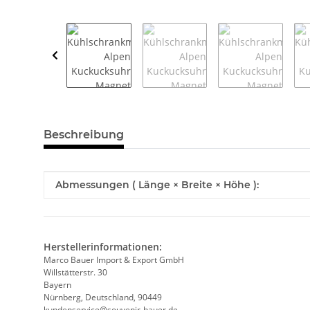
weitere Registerkarten anzeigen
Beschreibung
Produkteigenschaft
Wert
Abmessungen ( Länge × Breite × Höhe ):
Herstellerinformationen:
Marco Bauer Import & Export GmbH
Willstätterstr. 30
Bayern
Nürnberg, Deutschland, 90449
kundenservice@souvenir-bauer.de