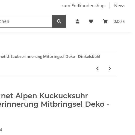
zum Endkundenshop
News
oberfest
Verkaufstüten
FFP2-Masken
0,00 €
t Urlaubserinnerung Mitbringsel Deko - Dinkelsbühl
net Alpen Kuckucksuhr
rinnerung Mitbringsel Deko -
4