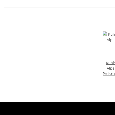
Germany
Kühl
Alpe
Preise
Urla
Mitb