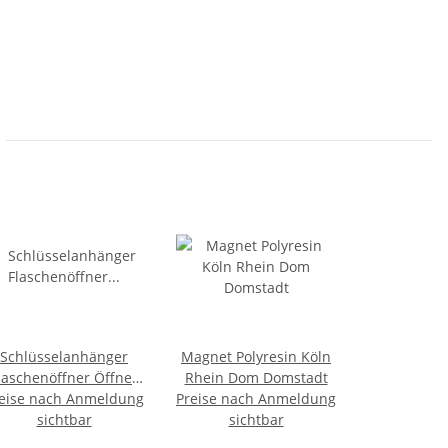
Schlüsselanhänger
Magnet Polyresin Köln
laschenöffner Öffner
Rhein Dom Domstadt
eise nach Anmeldung
Bieröffner Germany
Preise nach Anmeldung
Flagge BRD Schlüssel
sichtbar
sichtbar