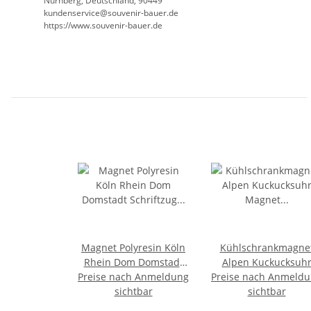
Nürnberg, Deutschland, 90449
kundenservice@souvenir-bauer.de
https://www.souvenir-bauer.de
Magnet Polyresin Köln
Kühlschrankmagne
Rhein Dom Domstadt
Alpen Kuckucksuh
Preise nach Anmeldung
Schriftzug Blau
Preise nach Anmeld
Magnet
sichtbar
Urlaubserinnerun
sichtbar
Mitbringsel Deko -