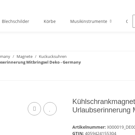
Blechschilder
Körbe
Musikinstrumente
Okto
ermany
Magnete
Kuckucksuhren
erinnerung Mitbringsel Deko - Germany
Kühlschrankmagnet
Urlaubserinnerung 
Artikelnummer:
X000019_DE0
GTIN:
4059424155304