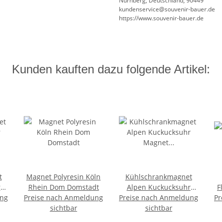
Nürnberg, Deutschland, 90449
kundenservice@souvenir-bauer.de
https://www.souvenir-bauer.de
Kunden kauften dazu folgende Artikel:
t
Magnet Polyresin Köln
Kühlschrankmagnet
r
Rhein Dom Domstadt
Alpen Kuckucksuhr
F
ung
Preise nach Anmeldung
Preise nach Anmeldung
Magnet
Pr
g
sichtbar
Urlaubserinnerung
sichtbar
Mitbringsel Deko - Köln