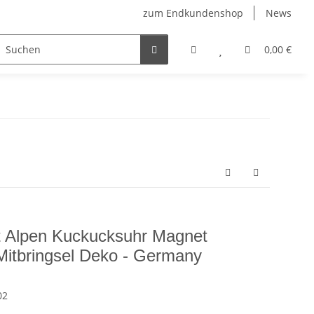
zum Endkundenshop
News
berfest
Verkaufstüten
FFP2-Masken
0,00 €
 Alpen Kuckucksuhr Magnet
Mitbringsel Deko - Germany
02