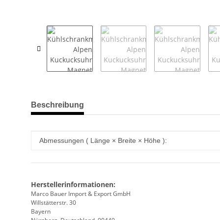
weitere Registerkarten anzeigen
Beschreibung
Produkteigenschaft
Wert
Abmessungen ( Länge × Breite × Höhe ):
Herstellerinformationen:
Marco Bauer Import & Export GmbH
Willstätterstr. 30
Bayern