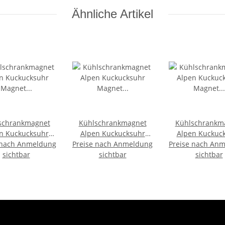
Ähnliche Artikel
schrankmagnet
Kühlschrankmagnet
Kühlschrankm
n Kuckucksuhr
Alpen Kuckucksuhr
Alpen Kuckuc
 nach Anmeldung
Magnet
Preise nach Anmeldung
Magnet
Preise nach An
Magnet
ubserinnerung
sichtbar
Urlaubserinnerung
sichtbar
Urlaubserinn
sichtbar
ringsel Deko -
Mitbringsel Deko -
Mitbringsel D
Germany
Germany
Austria