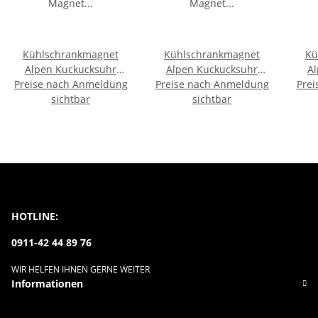
Kühlschrankmagnet
Kühlschrankmagnet
Kü
Alpen Kuckucksuhr
Alpen Kuckucksuhr
A
Preise nach Anmeldung
Magnet
Preise nach Anmeldung
Magnet
Prei
LiebespaarMitbringsel
sichtbar
Urlaubserinnerung
sichtbar
U
Deko - Graz
Mitbringsel Deko - Sylt
M
HOTLINE:
0911-42 44 89 76
WIR HELFEN IHNEN GERNE WEITER
Informationen