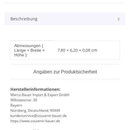
Beschreibung
Produkteigenschaft
Wert
Abmessungen (
7,80 × 6,20 × 0,08 cm
Länge × Breite ×
Höhe ):
Angaben zur Produktsicherheit
Herstellerinformationen:
Marco Bauer Import & Export GmbH
Willstätterstr. 30
Bayern
Nürnberg, Deutschland, 90449
kundenservice@souvenir-bauer.de
https://www.souvenir-bauer.de