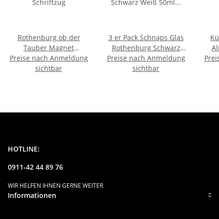
Rothenburg ob der
3 er Pack Schnaps Glas
Kü
Tauber Magnet
Rothenburg Schwarz
A
Preise nach Anmeldung
Schriftzug
Preise nach Anmeldung
Weiß 50ml Lang
Prei
Magnet 
sichtbar
sichtbar
M
HOTLINE:
0911-42 44 89 76
WIR HELFEN IHNEN GERNE WEITER
Informationen