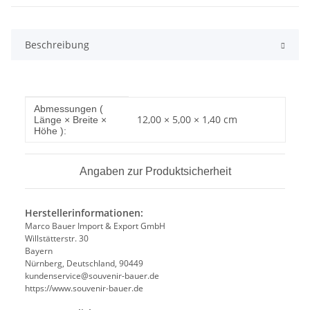
Beschreibung
Produkteigenschaft
Wert
Abmessungen (
12,00 × 5,00 × 1,40 cm
Länge × Breite ×
Höhe ):
Angaben zur Produktsicherheit
Herstellerinformationen:
Marco Bauer Import & Export GmbH
Willstätterstr. 30
Bayern
Nürnberg, Deutschland, 90449
kundenservice@souvenir-bauer.de
https://www.souvenir-bauer.de