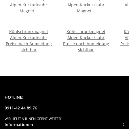
Kühlschrankmagnet
Kühlschrankmagnet
Kü
Alpen Kuckucksuhr
Alpen Kuckucksuhr
A
Preise nach Anmeldung
Magnet
Preise nach Anmeldung
Magnet
Prei
Urlaubserinnerung
sichtbar
Urlaubserinnerung
sichtbar
U
Mitbringsel Deko -
Mitbringsel Deko - Fürth
M
Vienna
HOTLINE:
0911-42 44 89 76
WIR HELFEN IHNEN GERNE WEITER
Informationen