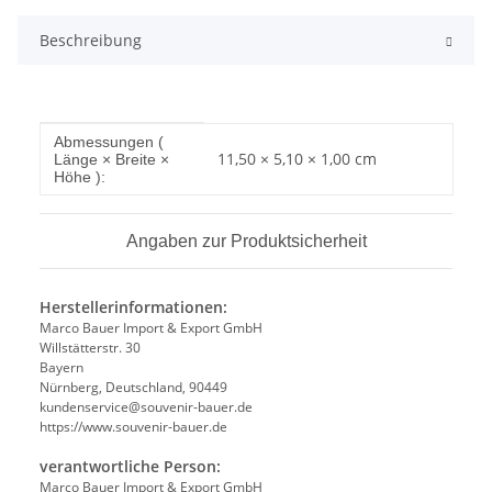
Beschreibung
Produkteigenschaft
Wert
Abmessungen (
11,50 × 5,10 × 1,00 cm
Länge × Breite ×
Höhe ):
Angaben zur Produktsicherheit
Herstellerinformationen:
Marco Bauer Import & Export GmbH
Willstätterstr. 30
Bayern
Nürnberg, Deutschland, 90449
kundenservice@souvenir-bauer.de
https://www.souvenir-bauer.de
verantwortliche Person:
Marco Bauer Import & Export GmbH