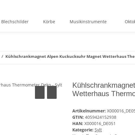
Blechschilder
Körbe
Musikinstrumente
Okto
Kühlschrankmagnet Alpen Kuckucksuhr Magnet Wetterhaus Ther
Kühlschrankmagnet
Wetterhaus Thermo
Artikelnummer:
X000016_DE0
GTIN:
4059424152938
HAN:
X000016_DE051
Kategorie:
Sylt