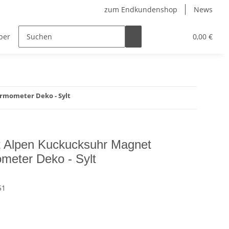
zum Endkundenshop
News
berfest
Verkaufstüten
FFP2-Masken
0,00 €
mometer Deko - Sylt
 Alpen Kuckucksuhr Magnet
meter Deko - Sylt
51