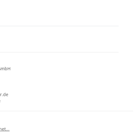
 GmbH
r.de
e