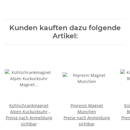
Kunden kauften dazu folgende
Artikel:
Kühlschrankmagnet
Poyresin Magnet
Kü
Alpen Kuckucksuhr
München
B
Preise nach Anmeldung
Magnet
Preise nach Anmeldung
Prei
Urlaubserinnerung
sichtbar
sichtbar
Deut
Mitbringsel Deko -