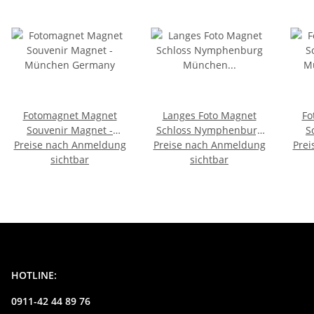
Fotomagnet Magnet
Langes Foto Magnet
Fo
Souvenir Magnet -
Schloss Nymphenburg
S
Preise nach Anmeldung
München Germany
Preise nach Anmeldung
München Germany
Prei
M
sichtbar
Deutschland Bayern
sichtbar
HOTLINE:
0911-42 44 89 76