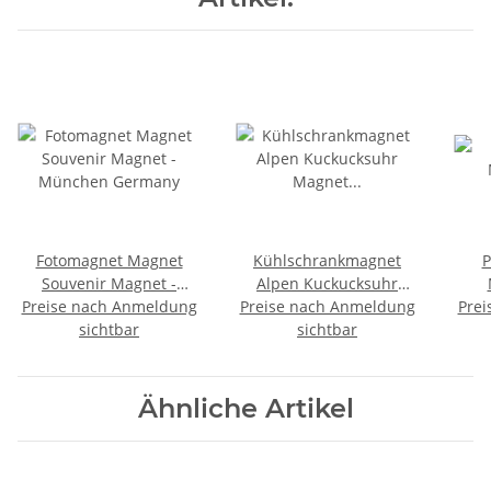
Fotomagnet Magnet
Kühlschrankmagnet
P
Souvenir Magnet -
Alpen Kuckucksuhr
Preise nach Anmeldung
München Germany
Preise nach Anmeldung
Magnet
Prei
sichtbar
Urlaubserinnerung
sichtbar
Mitbringsel Deko -
München
Ähnliche Artikel