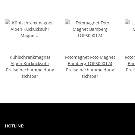
Kühlschrankmagnet
Fotomagnet Foto Magnet
Foto
Alpen Kuckucksuhr
Bamberg TOPS000124
Ba
Preise nach Anmeldung
Magnet
Preise nach Anmeldung
Prei
Urlaubserinnerung
sichtbar
sichtbar
Mitbringsel Deko -
Bamberg
HOTLINE: