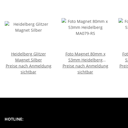
Heidelberg Glitzer
Foto Magnet 80mm x
Fo
Magnet Silber
53mm Heidelberg
5
Preise nach Anmeldung
Preise nach Anmeldung
MA079-RS
Prei
sichtbar
sichtbar
HOTLINE: