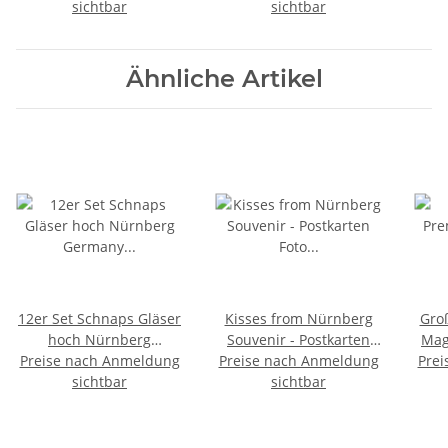
Kühlschrank Fotodruck
sichtbar
Franken Bayern
sichtbar
Ähnliche Artikel
12er Set Schnaps Gläser
Kisses from Nürnberg
Gro
hoch Nürnberg
Souvenir - Postkarten
Mag
Preise nach Anmeldung
Germany Deutschland
Foto Magnet Fotomagnet
Preise nach Anmeldung
Prei
C
50 ML Schnaps Glas
sichtbar
Germany BRD
sichtbar