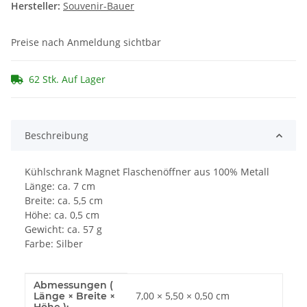
Hersteller:
Souvenir-Bauer
Preise nach Anmeldung sichtbar
62 Stk. Auf Lager
Beschreibung
Kühlschrank Magnet Flaschenöffner aus 100% Metall
Länge: ca. 7 cm
Breite: ca. 5,5 cm
Höhe: ca. 0,5 cm
Gewicht: ca. 57 g
Farbe: Silber
Abmessungen (
Produkteigenschaft
Wert
7,00 × 5,50 × 0,50 cm
Länge × Breite ×