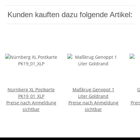
Kunden kauften dazu folgende Artikel:
Nürnberg XL Postkarte
Maßkrug Genoppt 1
G
PK19_01_XLP
Liter Goldrand
Preise nach Anmeldung
Preise nach Anmeldung
Prei
sichtbar
sichtbar